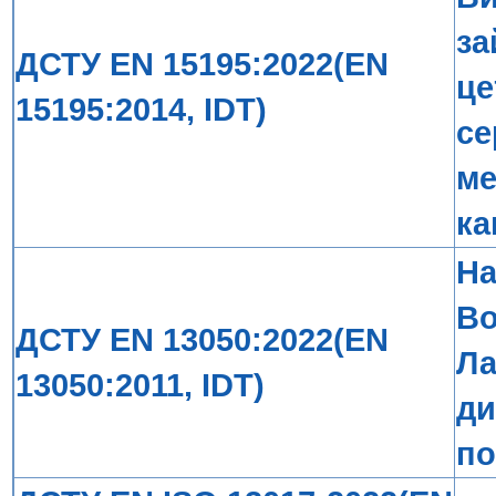
за
ДСТУ EN 15195:2022(EN
це
15195:2014, IDT)
се
ме
ка
На
Во
ДСТУ EN 13050:2022(EN
Ла
13050:2011, IDT)
ди
по