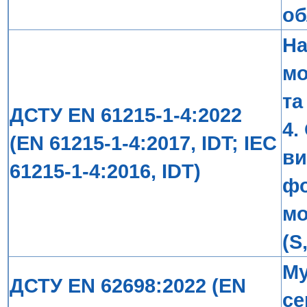
об
На
мо
та
ДСТУ EN 61215-1-4:2022
4.
(EN 61215-1-4:2017, IDT; IEC
ви
61215-1-4:2016, IDT)
фо
мо
(S
Му
ДСТУ EN 62698:2022 (EN
се