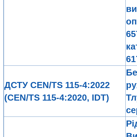
ви
оп
65
ка
61
Бе
ДСТУ CEN/TS 115-4:2022
ру
(CEN/TS 115-4:2020, IDT)
Тл
се
Рі
Ви