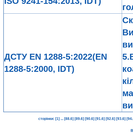
ISO 9241-154:2013, IDT)
го
Ск
Ви
ви
ДСТУ EN 1288-5:2022(EN
5.
1288-5:2000, IDT)
ко
кі
м
ви
сторінки:
[1]
...
[88.6]
[89.6]
[90.6]
[91.6]
[92.6]
[93.6]
[94
В