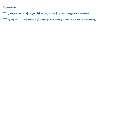
Примітка:
** документ в фонді НД відсутній (ще не надрукований)
*** документ в фонді НД відсутній (виданий мовою оригіналу)