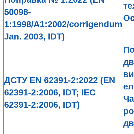
те
50098-
Ос
1:1998/A1:2002/corrigendum
Jan. 2003, IDT)
По
дв
ви
ДСТУ EN 62391-2:2022 (EN
ел
62391-2:2006, IDT; IEC
Ча
62391-2:2006, IDT)
ро
дв