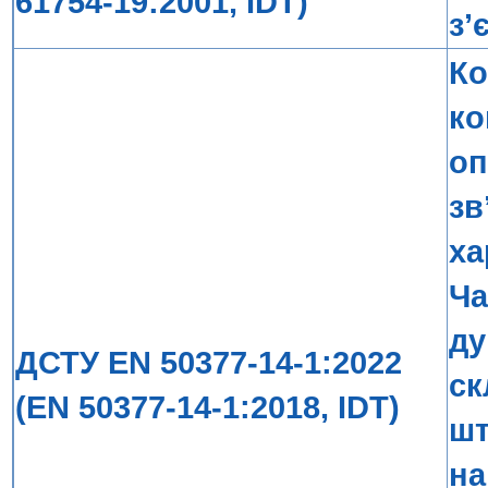
61754-19:2001, IDT)
з’
Ко
ко
оп
зв
ха
Ча
ду
ДСТУ EN 50377-14-1:2022
ск
(EN 50377-14-1:2018, IDT)
шт
на