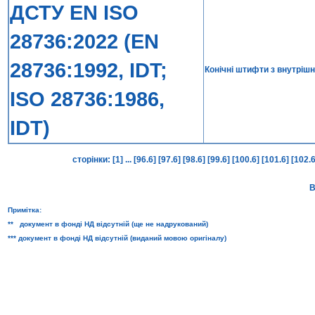
ДСТУ EN ISO
28736:2022 (EN
28736:1992, IDT;
Конічні штифти з внутрішн
ISO 28736:1986,
IDT)
сторінки:
[1]
...
[96.6]
[97.6]
[98.6]
[99.6]
[100.6]
[101.6]
[102.
В
Примітка:
** документ в фонді НД відсутній (ще не надрукований)
*** документ в фонді НД відсутній (виданий мовою оригіналу)