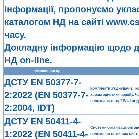
інформації, пропонуємо укла
каталогом НД на сайті
www.cs
часу.
Докладну інформацію щодо до
НД on-line
.
позначення нд
ДСТУ EN 50377-7-
Комплекти з’єднувачів і к
2:2022 (EN 50377-7-
характеристики виробу. Ч
волокна категорії В1.1 згі
2:2004, IDT)
ДСТУ EN 50411-4-
Системи організації оптов
1:2022 (EN 50411-4-
волоконно-оптичних систем