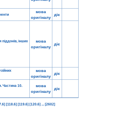
мова
діє
ненти
оригіналу
мова
 піддонів, інших
діє
оригіналу
мова
узійних
діє
оригіналу
мова
 Частина 10.
діє
оригіналу
7.6]
[118.6]
[119.6]
[120.6]
...
[2602]