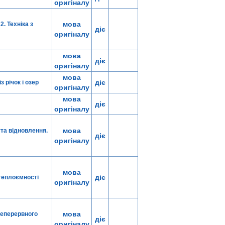
оригіналу
мова
. Техніка з
діє
оригіналу
мова
діє
оригіналу
мова
діє
 річок і озер
оригіналу
мова
діє
оригіналу
мова
та відновлення.
діє
оригіналу
мова
діє
теплоємності
оригіналу
мова
неперервного
діє
оригіналу