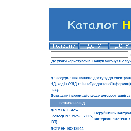
До уваги користувачів! Пошук виконується у
Для одержання повного доступу до електронно
НД, кодів УКНД та іншої додаткової інформаці
часу.
Докладну інформацію щодо договору дивіться
позначення нд
ДСТУ EN 13925-
Неруйнівний контрол
3:2022(EN 13925-3:2005,
матеріалі. Частина 3
IDT)
ДСТУ EN ISO 12944-