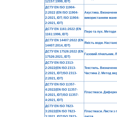
12157:1999, IDT)
ДСТУ EN ISO 11904-
2:2022 (EN ISO 11904-
Акустика. Визначення
2:2021, IDT; ISO 11904-
використанням мане
2:2021, IDT)
ДСТУ EN 1161:2022 (EN
Перо та пух. Методи
1161:1996, IDT)
ДСТУ EN 14407:2022 (EN
Якість води. Настано
14407:2014, IDT)
ДСТУ EN 17526:2022 (EN
Газовий лічильник. 
17526:2021, IDT)
ДСТУ EN ISO 2313-
2:2022(EN ISO 2313-
Текстиль. Визначенн
2:2021, IDT;ISO 2313-
Частина 2. Метод ве
2:2021, IDT)
ДСТУ EN ISO 11357-
4:2022(EN ISO 11357-
Пластмаси. Диференц
4:2021, IDT;ISO 11357-
4:2021, IDT)
ДСТУ EN ISO 7823-
3:2022(EN ISO 7823-
Пластмаси. Листи з 
3:2021, IDT;ISO 7823-
лиття