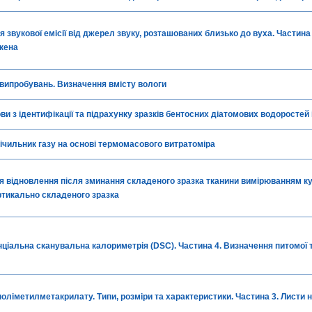
 звукової емісії від джерел звуку, розташованих близько до вуха. Частина 2
кена
 випробувань. Визначення вмісту вологи
ви з ідентифікації та підрахунку зразків бентосних діатомових водоростей із
Лічильник газу на основі термомасового витратоміра
я відновлення після зминання складеного зразка тканини вимірюванням ку
ртикально складеного зразка
іальна сканувальна калориметрія (DSC). Частина 4. Визначення питомої 
поліметилметакрилату. Типи, розміри та характеристики. Частина 3. Листи 