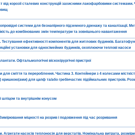
ст від корозії сталевих конструкцій захисними лакофарбовими системами. 
овищ
опровідні системи для безнапірного підземного дренажу та каналізації. Ме
йкість до комбінованих змін температури та зовнішнього навантаження
. Тестування ефективності компонентів для житлових будинків. Багатофун
яційні установки для односімейних будинків, охоплюючи теплові насоси
лантати. Офтальмологічні віскохірургічні пристрої
 для сміття та перероблення. Частина 3. Контейнери з 4 колесами місткіст
 кришкою(ами) для цапф та/або гребінчастих підіймальних пристроїв. Розм
зі шліцом та внутрішнім конусом
 Вимірювання міцності на розрив і подовження під час розривання
. Агрегати насосів теплоносія для верстатів. Номінальна витрата, розміри