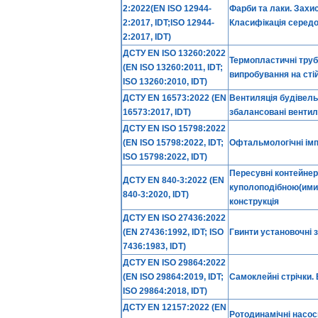
2:2022(EN ISO 12944-
Фарби та лаки. Захи
2:2017, IDT;ISO 12944-
Класифікація серед
2:2017, IDT)
ДСТУ EN ISO 13260:2022
Термопластичні труб
(EN ISO 13260:2011, IDT;
випробування на сті
ISO 13260:2010, IDT)
ДСТУ EN 16573:2022 (EN
Вентиляція будівель
16573:2017, IDT)
збалансовані вентил
ДСТУ EN ISO 15798:2022
(EN ISO 15798:2022, IDT;
Офтальмологічні імп
ISO 15798:2022, IDT)
Пересувні контейнери
ДСТУ EN 840-3:2022 (EN
куполоподібною(ими)
840-3:2020, IDT)
конструкція
ДСТУ EN ISO 27436:2022
(EN 27436:1992, IDT; ISO
Гвинти установочні 
7436:1983, IDT)
ДСТУ EN ISO 29864:2022
(EN ISO 29864:2019, IDT;
Самоклейні стрічки.
ISO 29864:2018, IDT)
ДСТУ EN 12157:2022 (EN
Ротодинамічні насоси