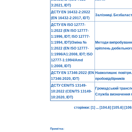
3:2021, IDT)
ДСТУ EN 16432-2:2022
Залізниці. Безбаласт
(EN 16432-2:2017, IDT)
ДСТУ EN ISO 12777-
1:2022 (EN ISO 12777-
1:1996, IDT; ISO 12777-
1:1994, IDT)/Зміна №
Методи випробування 
1:2022 (EN ISO 12777-
кріплень дюбельного
1:1996/A1:2008, IDT; ISO
12777-1:1994/Amd
1:2008, IDT)
ДСТУ EN 17346:2022 (EN
Навколишнє повітря.
17346:2020, IDT)
пробовідбірників
ДСТУ CEN/TS 13149-
Громадський транспо
10:2022 (CEN/TS 13149-
Служба визначення 
10:2020, IDT)
сторінки:
[1]
...
[104.6]
[105.6]
[106
Примітка: