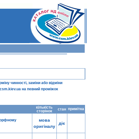
іну чинності, заміни або відміни
csm.kiev.ua
на певний проміжок
кількість
примітка
стан
сторінок
мова
аморфному
діє
оригіналу