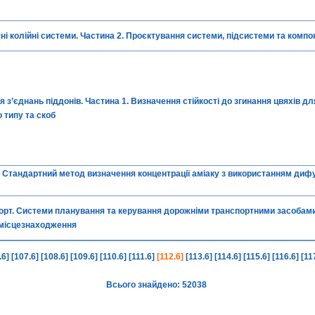
ні колійні системи. Частина 2. Проєктування системи, підсистеми та компо
з’єднань піддонів. Частина 1. Визначення стійкості до згинання цвяхів для
 типу та скоб
 Стандартний метод визначення концентрації аміаку з використанням диф
рт. Системи планування та керування дорожніми транспортними засобами.
місцезнаходження
.6]
[107.6]
[108.6]
[109.6]
[110.6]
[111.6]
[112.6]
[113.6]
[114.6]
[115.6]
[116.6]
[11
Всього знайдено: 52038