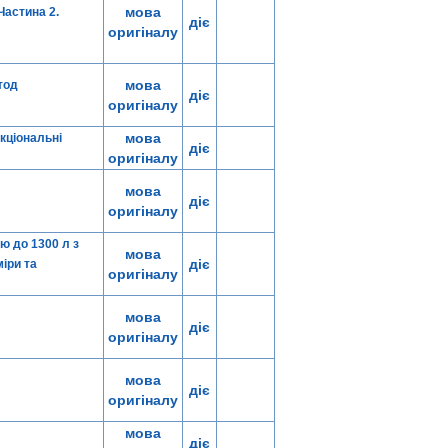
мова
Частина 2.
діє
оригіналу
мова
тод
діє
оригіналу
мова
кціональні
діє
оригіналу
мова
діє
оригіналу
ю до 1300 л з
мова
діє
іри та
оригіналу
мова
діє
оригіналу
мова
діє
оригіналу
мова
діє