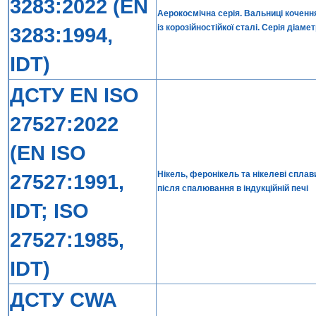
3283:2022 (EN
Аерокосмічна серія. Вальниці кочення
із корозійностійкої сталі. Серія діаме
3283:1994,
IDT)
ДСТУ EN ISO
27527:2022
(EN ISO
Нікель, феронікель та нікелеві спла
27527:1991,
після спалювання в індукційній печі
IDT; ISO
27527:1985,
IDT)
ДСТУ CWA