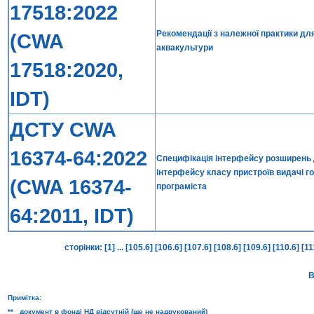
17518:2022
Рекомендації з належної практики для
(CWA
аквакультури
17518:2020,
IDT)
ДСТУ CWA
16374-64:2022
Специфікація інтерфейсу розширень дл
інтерфейсу класу пристроїв видачі гот
(CWA 16374-
програміста
64:2011, IDT)
сторінки:
[1]
...
[105.6]
[106.6]
[107.6]
[108.6]
[109.6]
[110.6]
[11
В
Примітка:
** документ в фонді НД відсутній (ще не надрукований)