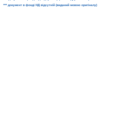
*** документ в фонді НД відсутній (виданий мовою оригіналу)