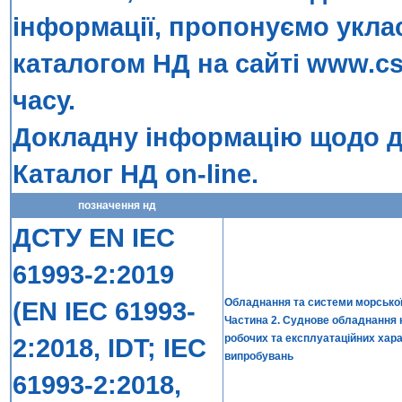
інформації, пропонуємо укла
каталогом НД на сайті
www.cs
часу.
Докладну інформацію щодо до
Каталог НД on-line
.
позначення нд
ДСТУ EN IEC
61993-2:2019
(EN IEC 61993-
Обладнання та системи морської н
Частина 2. Суднове обладнання к
робочих та експлуатаційних хара
2:2018, IDT; IEC
випробувань
61993-2:2018,