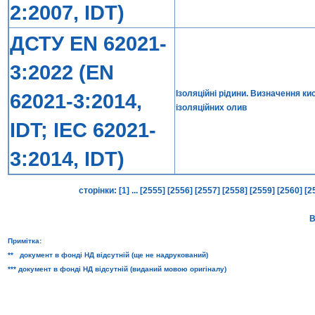
2:2007, IDT)
ДСТУ EN 62021-
3:2022 (EN
Ізоляційні рідини. Визначення к
62021-3:2014,
ізоляційних олив
IDT; IEC 62021-
3:2014, IDT)
сторінки:
[1]
...
[2555]
[2556]
[2557]
[2558]
[2559]
[2560]
[2
В
Примітка:
** документ в фонді НД відсутній (ще не надрукований)
*** документ в фонді НД відсутній (виданий мовою оригіналу)