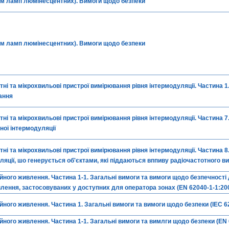
рім ламп люмінесцентних). Вимоги щодо безпеки
рім ламп люмінесцентних). Вимоги щодо безпеки
тні та мікрохвильові пристрої вимірювання рівня інтермодуляції. Частина 1
ання
тні та мікрохвильові пристрої вимірювання рівня інтермодуляції. Частина 7
ої інтермодуляції
тні та мікрохвильові пристрої вимірювання рівня інтермодуляції. Частина 
ляції, шо генерується об'єктами, які піддаються вппиву радіочастотного 
ного живлення. Частина 1-1. Загальні вимоги та вимоги щодо безпечності
лення, застосовуваних у доступних для оператора зонах (EN 62040-1-1:200
ного живлення. Частина 1. Загальні вимоги та вимоги щодо безпеки (IEC 62
ного живлення. Частина 1-1. Загальні вимоги та вимлги щодо безпеки (EN 