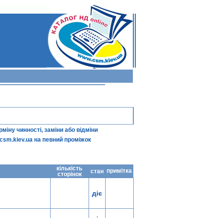
іну чинності, заміни або відміни
csm.kiev.ua
на певний проміжок
кількість
примітка
стан
сторінок
діє