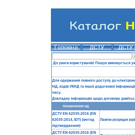
До уваги користувачів! Пошук виконується у
Для одержання повного доступу до електронно
НД, кодів УКНД та іншої додаткової інформаці
часу.
Докладну інформацію щодо договору дивіться
позначення нд
ДСТУ EN 62035:2016 (EN
62035:2014, IDT) (метод
Лампи розрядні (к
підтвердження)
ДСТУ EN 62035:2016 (EN