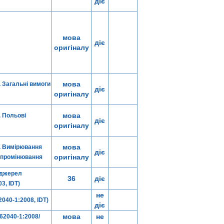
діє
мова
діє
оригіналу
мова
. Загальні вимоги
діє
оригіналу
мова
. Польові
діє
оригіналу
мова
8. Вимірювання
діє
оригіналу
випромінювання
 джерел
36
діє
3, IDT)
не
040-1:2008, IDT)
діє
мова
не
62040-1:2008/