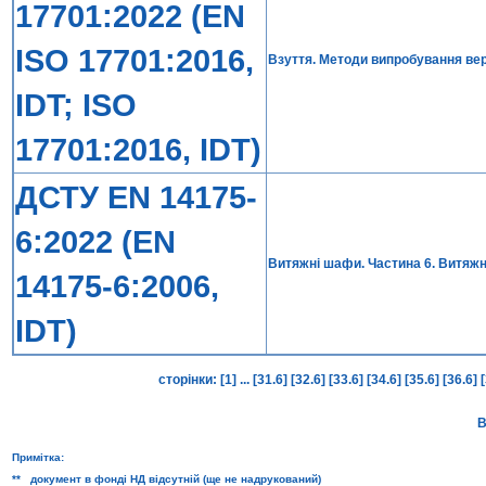
17701:2022 (EN
ISO 17701:2016,
Взуття. Методи випробування верх
IDT; ISO
17701:2016, IDT)
ДСТУ EN 14175-
6:2022 (EN
Витяжні шафи. Частина 6. Витяжн
14175-6:2006,
IDT)
сторінки:
[1]
...
[31.6]
[32.6]
[33.6]
[34.6]
[35.6]
[36.6]
В
Примітка:
** документ в фонді НД відсутній (ще не надрукований)