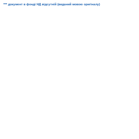
*** документ в фонді НД відсутній (виданий мовою оригіналу)