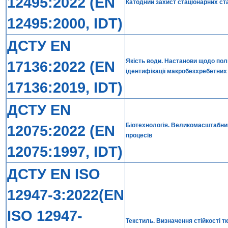
12495:2022 (EN
Катодний захист стаціонарних ст
12495:2000, IDT)
ДСТУ EN
Якість води. Настанови щодо пол
17136:2022 (EN
ідентифікації макробезхребетних
17136:2019, IDT)
ДСТУ EN
Біотехнологія. Великомасштабни
12075:2022 (EN
процесів
12075:1997, IDT)
ДСТУ EN ISO
12947-3:2022(EN
ISO 12947-
Текстиль. Визначення стійкості 