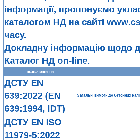
інформації, пропонуємо укла
каталогом НД на сайті
www.cs
часу.
Докладну інформацію щодо до
Каталог НД on-line
.
позначення нд
ДСТУ EN
639:2022 (EN
Загальні вимоги до бетонних нап
639:1994, IDT)
ДСТУ EN ISO
11979-5:2022