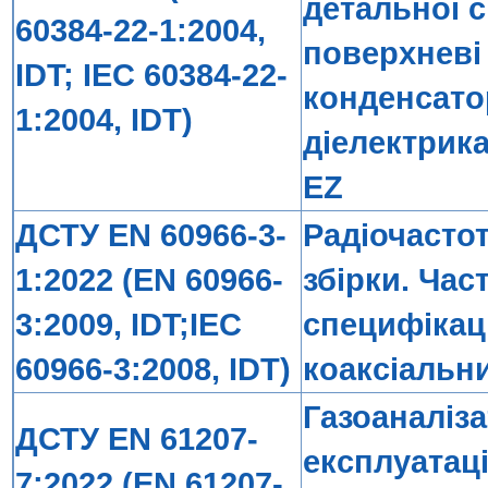
детальної с
60384-22-1:2004,
поверхневі
IDT; IEC 60384-22-
конденсато
1:2004, IDT)
діелектрика
EZ
ДСТУ EN 60966-3-
Радіочастот
1:2022 (EN 60966-
збірки. Час
3:2009, IDT;IEC
специфікаці
60966-3:2008, IDT)
коаксіальни
Газоаналіз
ДСТУ EN 61207-
експлуатац
7:2022 (EN 61207-