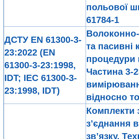
польової ш
61784-1
Волоконно-
ДСТУ EN 61300-3-
та пасивні
23:2022 (EN
процедури 
61300-3-23:1998,
Частина 3-2
IDT; IEC 61300-3-
вимірюванн
23:1998, IDT)
відносно т
Комплекти 
з’єднання 
зв’язку. Те