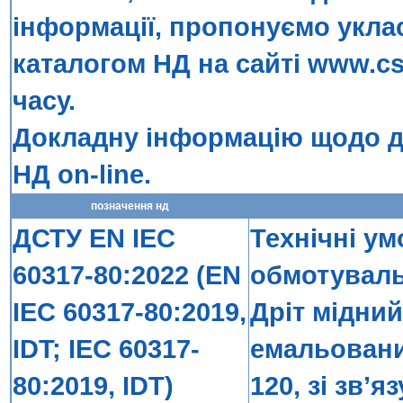
інформації, пропонуємо укла
каталогом НД на сайті
www.cs
часу.
Докладну інформацію щодо до
НД on-line
.
позначення нд
ДСТУ EN IEC
Технічні ум
60317-80:2022 (EN
обмотувальн
IEC 60317-80:2019,
Дріт мідни
IDT; IEC 60317-
емальовани
80:2019, IDT)
120, зі зв’