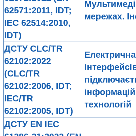
Мультимеді
62571:2011, IDT;
мережах. Ін
IEC 62514:2010,
IDT)
ДСТУ CLC/TR
Електрична
62102:2022
інтерфейсі
(CLC/TR
підключаєт
62102:2006, IDT;
інформацій
IEC/TR
технологій
62102:2005, IDT)
ДСТУ EN IEC