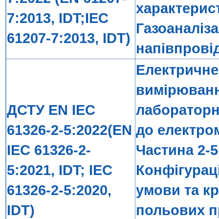
характерист
7:2013, IDT;IEC
Газоаналіз
61207-7:2013, IDT)
напівпрові
Електричне
вимірюванн
ДСТУ EN IEC
лабораторн
61326-2-5:2022(EN
до електром
IEC 61326-2-
Частина 2-5
5:2021, IDT; IEC
Конфігурац
61326-2-5:2020,
умови та кр
IDT)
польових п