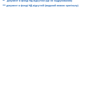
** документ в фонді НД відсутній (ще не надрукований)
*** документ в фонді НД відсутній (виданий мовою оригіналу)